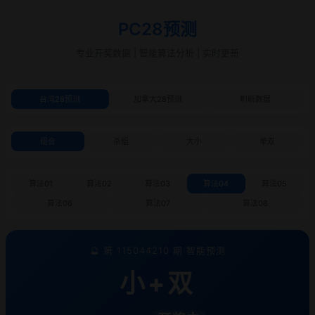
PC28预测
专业开奖数据 | 智能算法分析 | 实时更新
台湾28预测
加拿大28预测
刷新数据
组合
杀组
大小
单双
算法01
算法02
算法03
算法04
算法05
算法06
算法07
算法08
🔮 第 115044210 期 智能预测
小+双