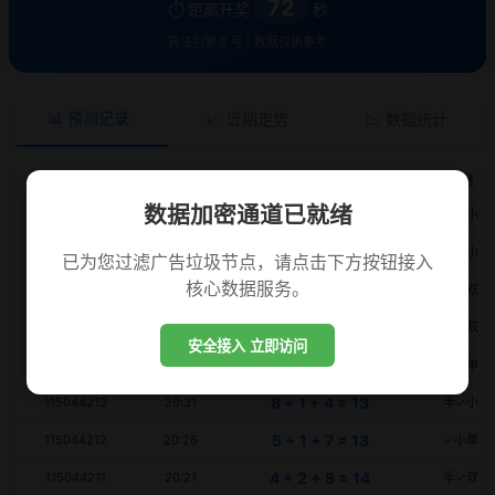
72
⏱️ 距离开奖
秒
算法引擎 8 号 | 数据仅供参考
📊 预测记录
📈 近期走势
📉 数据统计
期号
时间
开奖
预测
数据加密通道已就绪
5 + 5 + 0 = 10
115044218
20:56
半✓小
4 + 0 + 3 = 07
115044217
20:51
半✓小
已为您过滤广告垃圾节点，请点击下方按钮接入
核心数据服务。
3 + 0 + 8 = 11
115044216
20:46
✗大双
1 + 8 + 5 = 14
115044215
20:41
半✓双
安全接入 立即访问
4 + 1 + 6 = 11
115044214
20:36
✓小单
8 + 1 + 4 = 13
115044213
20:31
半✓小
5 + 1 + 7 = 13
115044212
20:26
✓小单
4 + 2 + 8 = 14
115044211
20:21
半✓双