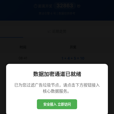
32863
⏱️ 距离开奖
秒
算法引擎 6 号 | 数据仅供参考
📈 近期走势
时间
开奖
08:41
1 + 4 + 5 = 10
08:36
3 + 4 + 0 = 07
数据加密通道已就绪
08:32
9 + 9 + 6 = 24
已为您过滤广告垃圾节点，请点击下方按钮接入
08:26
5 + 1 + 1 = 07
核心数据服务。
08:22
2 + 7 + 6 = 15
安全接入 立即访问
08:17
3 + 9 + 9 = 21