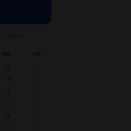
📉 数据统计
预测
结果
✓小
✓
✓小
✓
✓大
✓
✗大
✗
✓大
✓
✓大
✓