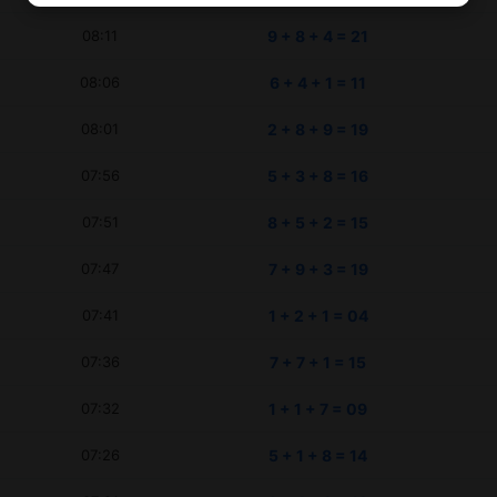
08:11
9 + 8 + 4 = 21
08:06
6 + 4 + 1 = 11
08:01
2 + 8 + 9 = 19
07:56
5 + 3 + 8 = 16
07:51
8 + 5 + 2 = 15
07:47
7 + 9 + 3 = 19
07:41
1 + 2 + 1 = 04
07:36
7 + 7 + 1 = 15
07:32
1 + 1 + 7 = 09
07:26
5 + 1 + 8 = 14